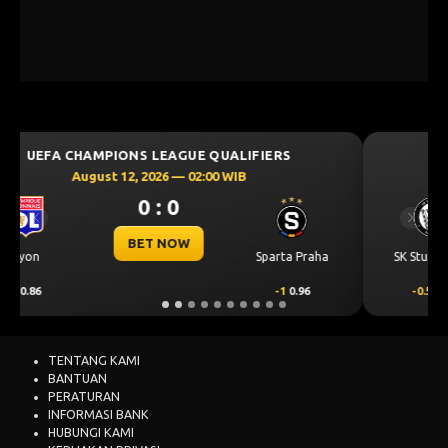
UEFA CHAMPIONS LEAGUE QUALIFIERS
August 12, 2026 — 01:30 WIB
0 : 0
Previous
Next
BET NOW
SK Sturm Graz
Fenerbahce
-0.5
0.95
0.5
0.87
TENTANG KAMI
BANTUAN
PERATURAN
INFORMASI BANK
HUBUNGI KAMI