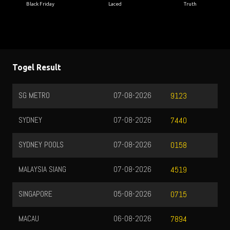
Black Friday
Laced
Truth
Togel Result
SG METRO
07-08-2026
M
9123
SYDNEY
07-08-2026
T
7440
SYDNEY POOLS
07-08-2026
T
0158
MALAYSIA SIANG
07-08-2026
T
4519
SINGAPORE
05-08-2026
T
0715
MACAU
06-08-2026
T
7894