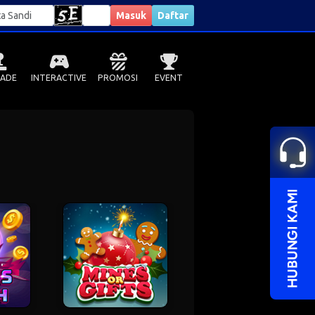
Masuk
Daftar
ADE
INTERACTIVE
PROMOSI
EVENT