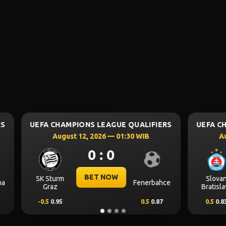
26
7/8/2026
7/8/2026
7/8/2026
7/8/2026
carat Babes
Caribbean Saga
Virtual Drago
Baccara
IERS
E-FOOTBALL F24 ELITE CLUB FRIENDLY
E-
August 7, 2026 — 21:15 WIB
1 : 1
BET NOW
Saint-
e-Feyenoord
e-Arsenal
oise
Neth
1.00
-1.25
-0.79
1.25
0.55
tual Roulette
Virtual Sic Bo
Virtual Bacc
0.0