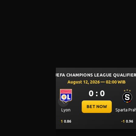
7/8/20
Belangkai
Bac
UEFA CHAMPIONS LEAGUE QUALIF
August 11, 2026 — 22:59 WIB
0 : 0
Previous
BET NOW
Union 
Bodo Glimt
Gill
0.75
0.82
-0.75
Virtual Domino QQ
Vir