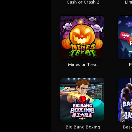
Cash or Crash 2
Lim
Mines or Treat
P
Big Bang Boxing
Bask