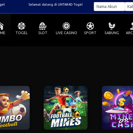
Selamat datang di UNTAR4D Togel
ME
TOGEL
SLOT
LIVE CASINO
SPORT
SABUNG
ARC