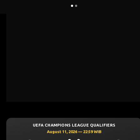
MPIONS LEAGUE QUALIFIERS
UEFA CHAMP
st 11, 2026 — 22:59 WIB
August