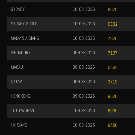
SYDNEY
10-08-2026
9079
SYDNEY POOLS
10-08-2026
0332
MALAYSIA SIANG
10-08-2026
7925
SINGAPORE
09-08-2026
7137
MACAU
09-08-2026
5562
QATAR
09-08-2026
3415
HONGKONG
09-08-2026
8620
TOTO WUHAN
10-08-2026
8035
HK SIANG
10-08-2026
8556