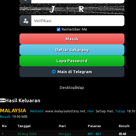
Remember Me
Masuk
Daftar Sekarang
Lupa Password
Main di Telegram
Desktop
Wap
Hasil Keluaran
MALAYSIA
Website:
www.malaysialottery.net
, Hari:
Setiap Hari
, Tutup:
18:30
Result:
19:00 WIB
No
Tanggal
Hari
Pasaran
Result
1
09 Aug 2026
Minggu
MY - 821
8548