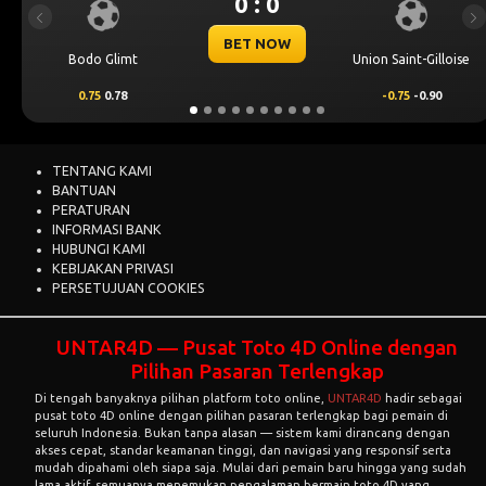
0 : 0
Previous
Ne
BET NOW
Union Saint-Gilloise
Kairat Almaty (n)
-0.75
-0.90
0.00
0.82
TENTANG KAMI
BANTUAN
PERATURAN
INFORMASI BANK
HUBUNGI KAMI
KEBIJAKAN PRIVASI
PERSETUJUAN COOKIES
UNTAR4D — Pusat Toto 4D Online dengan
Pilihan Pasaran Terlengkap
Di tengah banyaknya pilihan platform toto online,
UNTAR4D
hadir sebagai
pusat toto 4D online dengan pilihan pasaran terlengkap bagi pemain di
seluruh Indonesia. Bukan tanpa alasan — sistem kami dirancang dengan
akses cepat, standar keamanan tinggi, dan navigasi yang responsif serta
mudah dipahami oleh siapa saja. Mulai dari pemain baru hingga yang sudah
lama aktif, semuanya menemukan pengalaman bermain toto 4D yang