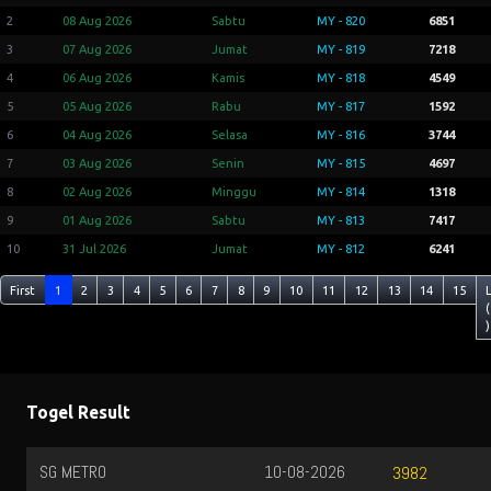
2
08 Aug 2026
Sabtu
MY - 820
6851
3
07 Aug 2026
Jumat
MY - 819
7218
4
06 Aug 2026
Kamis
MY - 818
4549
5
05 Aug 2026
Rabu
MY - 817
1592
6
04 Aug 2026
Selasa
MY - 816
3744
7
03 Aug 2026
Senin
MY - 815
4697
8
02 Aug 2026
Minggu
MY - 814
1318
9
01 Aug 2026
Sabtu
MY - 813
7417
10
31 Jul 2026
Jumat
MY - 812
6241
First
1
2
3
4
5
6
7
8
9
10
11
12
13
14
15
(
)
Togel Result
SG METRO
10-08-2026
3982