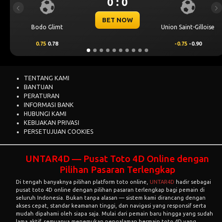
0 : 0
Previous
Ne
BET NOW
Union Saint-Gilloise
Kairat Almaty (n)
-0.75
-0.90
0.00
0.82
TENTANG KAMI
BANTUAN
PERATURAN
INFORMASI BANK
HUBUNGI KAMI
KEBIJAKAN PRIVASI
PERSETUJUAN COOKIES
UNTAR4D — Pusat Toto 4D Online dengan
Pilihan Pasaran Terlengkap
Di tengah banyaknya pilihan platform toto online,
UNTAR4D
hadir sebagai
pusat toto 4D online dengan pilihan pasaran terlengkap bagi pemain di
seluruh Indonesia. Bukan tanpa alasan — sistem kami dirancang dengan
akses cepat, standar keamanan tinggi, dan navigasi yang responsif serta
mudah dipahami oleh siapa saja. Mulai dari pemain baru hingga yang sudah
lama aktif, semuanya menemukan pengalaman bermain toto 4D yang