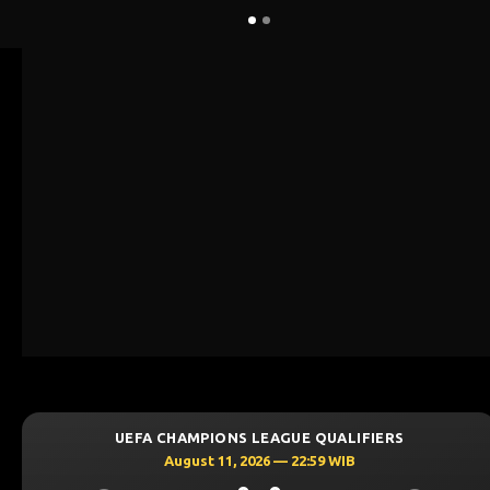
MPIONS LEAGUE QUALIFIERS
UEFA CHAMP
st 11, 2026 — 22:59 WIB
August