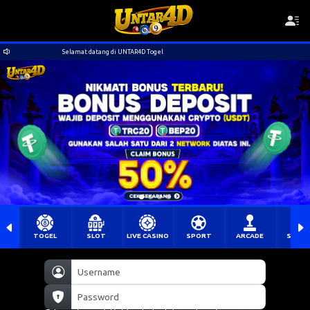
Selamat datang di UNTAR4D Togel
TOGEL
SLOT
LIVE CASINO
SPORT
ARCADE
SABU