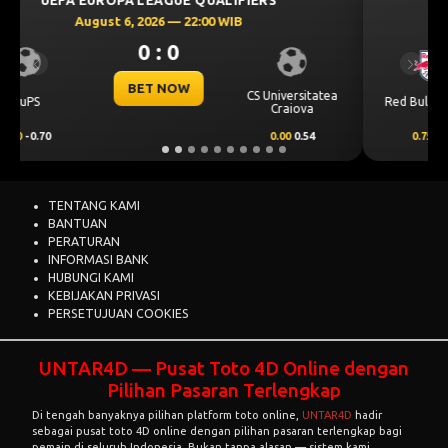
August 7, 2026 — 00:00 WIB
0 : 0
Previous
Next
BET NOW
Red Bull Salzburg
Pafos FC
0.75
0.57
-0.75
-0.73
TENTANG KAMI
BANTUAN
PERATURAN
INFORMASI BANK
HUBUNGI KAMI
KEBIJAKAN PRIVASI
PERSETUJUAN COOKIES
UNTAR4D — Pusat Toto 4D Online dengan
Pilihan Pasaran Terlengkap
Di tengah banyaknya pilihan platform toto online,
UNTAR4D
hadir
sebagai pusat toto 4D online dengan pilihan pasaran terlengkap bagi
pemain di seluruh Indonesia. Bukan tanpa alasan — sistem kami