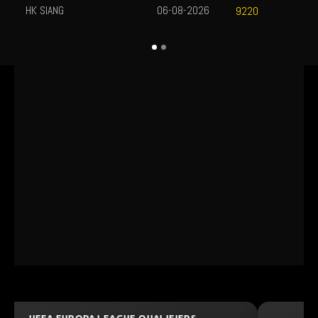
SIANG
06-08-2026
9220
UEFA EUROPA LEAGUE QUALIFIERS