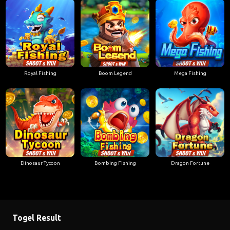
Royal Fishing
Boom Legend
Mega Fishing
Dinosaur Tycoon
Bombing Fishing
Dragon Fortune
Togel Result