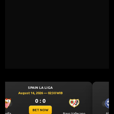
SPAIN LA LIGA
August 16, 2026 — 00:30 WIB
0 : 0
Previous
Next
BET NOW
Alaves
Getafe