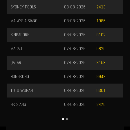
SYDNEY POOLS
08-08-2026
TOT
2413
MALAYSIA SIANG
08-08-2026
TOT
1986
SINGAPORE
08-08-2026
TOT
5102
MACAU
07-08-2026
TOT
5825
QATAR
07-08-2026
3158
HONGKONG
07-08-2026
9943
TOTO WUHAN
08-08-2026
6301
HK SIANG
08-08-2026
2476