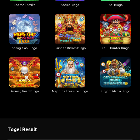
Football Strike
Zodiac Bingo
Koi Bingo
Sheng Xiao Bingo
Caishen Riches Bingo
Chilli Hunter Bingo
Burning Pearl Bingo
Neptune Treasure Bingo
Crypto Mania Bingo
Togel Result