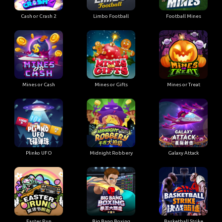
Cash or Crash 2
Limbo Football
Football Mines
Mines or Cash
Mines or Gifts
Mines or Treat
Plinko UFO
Midnight Robbery
Galaxy Attack
Easter Run
Big Bang Boxing
Basketball Strike