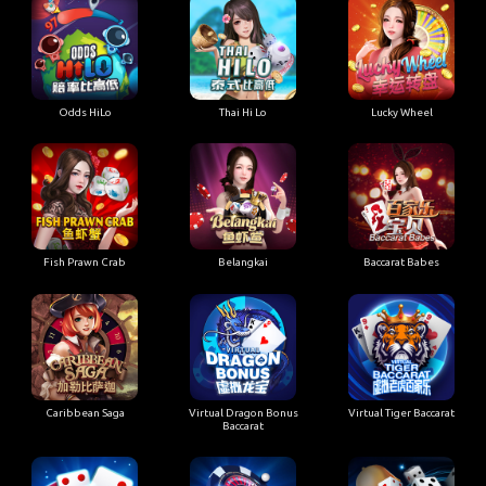
Odds HiLo
Thai Hi Lo
Lucky Wheel
Fish Prawn Crab
Belangkai
Baccarat Babes
Caribbean Saga
Virtual Dragon Bonus
Virtual Tiger Baccarat
Baccarat