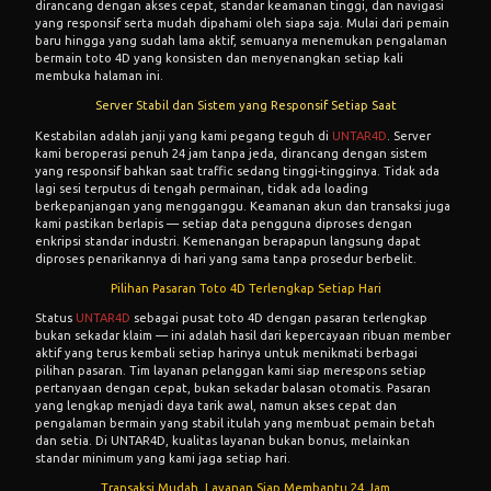
dirancang dengan akses cepat, standar keamanan tinggi, dan navigasi
yang responsif serta mudah dipahami oleh siapa saja. Mulai dari pemain
baru hingga yang sudah lama aktif, semuanya menemukan pengalaman
bermain toto 4D yang konsisten dan menyenangkan setiap kali
membuka halaman ini.
Server Stabil dan Sistem yang Responsif Setiap Saat
Kestabilan adalah janji yang kami pegang teguh di
UNTAR4D
. Server
kami beroperasi penuh 24 jam tanpa jeda, dirancang dengan sistem
yang responsif bahkan saat traffic sedang tinggi-tingginya. Tidak ada
lagi sesi terputus di tengah permainan, tidak ada loading
berkepanjangan yang mengganggu. Keamanan akun dan transaksi juga
kami pastikan berlapis — setiap data pengguna diproses dengan
enkripsi standar industri. Kemenangan berapapun langsung dapat
diproses penarikannya di hari yang sama tanpa prosedur berbelit.
Pilihan Pasaran Toto 4D Terlengkap Setiap Hari
Status
UNTAR4D
sebagai pusat toto 4D dengan pasaran terlengkap
bukan sekadar klaim — ini adalah hasil dari kepercayaan ribuan member
aktif yang terus kembali setiap harinya untuk menikmati berbagai
pilihan pasaran. Tim layanan pelanggan kami siap merespons setiap
pertanyaan dengan cepat, bukan sekadar balasan otomatis. Pasaran
yang lengkap menjadi daya tarik awal, namun akses cepat dan
pengalaman bermain yang stabil itulah yang membuat pemain betah
dan setia. Di UNTAR4D, kualitas layanan bukan bonus, melainkan
standar minimum yang kami jaga setiap hari.
Transaksi Mudah, Layanan Siap Membantu 24 Jam