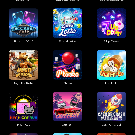
Baccarat VVIP
Speed Lotto
7 Up Down
Jogo Do Bicho
Plinko
Thai Hi-Lo
Nyan Cat
Out Run
Cash Or Crash